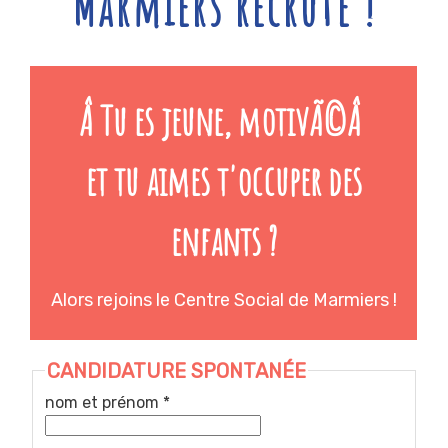
Marmiers recrute !
Â Tu es jeune, motivÃ©Â
et tu aimes t'occuper des
enfants ?
Alors rejoins le Centre Social de Marmiers !
CANDIDATURE SPONTANÉE
nom et prénom *